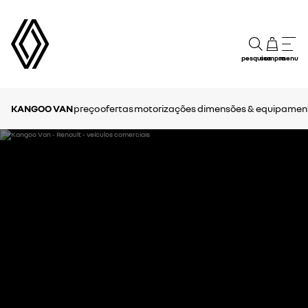
pesquisa
compra
menu
KANGOO VAN
preço
ofertas
motorizações
dimensões & equipamen