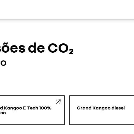
sões de CO₂
OO
d Kangoo E-Tech 100%
Grand Kangoo diesel
ico