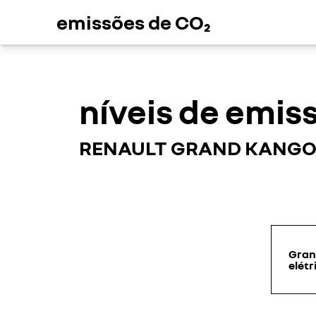
emissões de CO₂
níveis de emis
RENAULT GRAND KANG
Gran
elétr