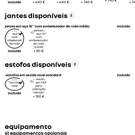
+
740 €
incluído
+
640 €
+
640 €
+
740 €
+
7
jantes disponíveis
2
jantes em aço 16'' com embelezador de roda médio
incluído
incluído
+
80 €
estofos disponíveis
2
-estofos em tecido nível standard
incluído
incluído
+
180 €
equipamento
61 equipamentos opcionais