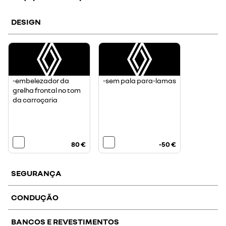
DESIGN
-embelezador da
-sem pala para-lamas
grelha frontal no tom
da carroçaria
80 €
-50 €
SEGURANÇA
CONDUÇÃO
BANCOS E REVESTIMENTOS