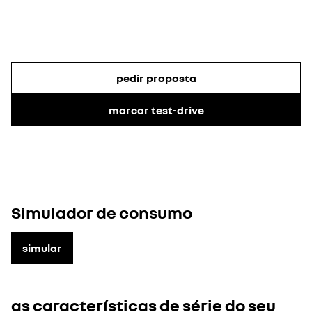
de
braço.
pedir proposta
marcar test-drive
Simulador de consumo
simular
as características de série do seu