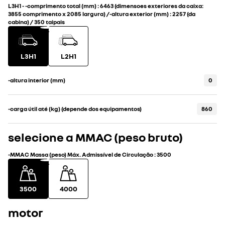
L3H1
-
-comprimento total (mm)
:
6463 (dimensoes exteriores da caixa:
3855 comprimento x 2085 largura)
/
-altura exterior (mm)
:
2257 (da
cabina) / 350 taipais
L3H1
L2H1
-altura interior (mm)
0
-carga útil até (kg) (depende dos equipamentos)
860
selecione a MMAC (peso bruto)
-MMAC Massa (peso) Máx. Admissível de Circulação
:
3500
3500
4000
motor