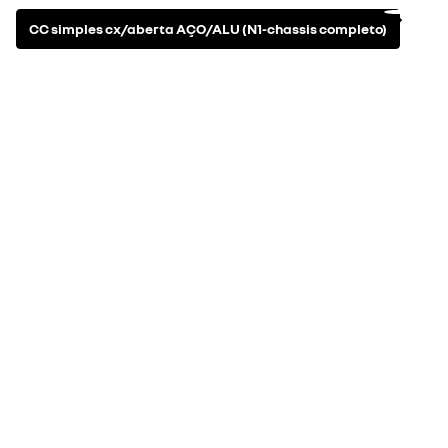
CC simples cx/aberta AÇO/ALU (N1-chassis completo)
elétrico
3
equipamentos incluídos
ver todos os equipame
-ar condicionado manual
-open Rlink 10" DAB replicação
-sistema de assistência inteligente de controle de velocidade
automóveis novos em stock
descobrir