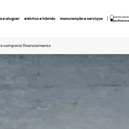
particulare
 e aluguer
elétrico e híbrido
manutenção e serviços
profissiona
ys
comparar financiamento