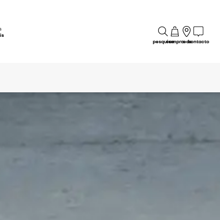
s
is
pesquisa
compra
rede
contacto