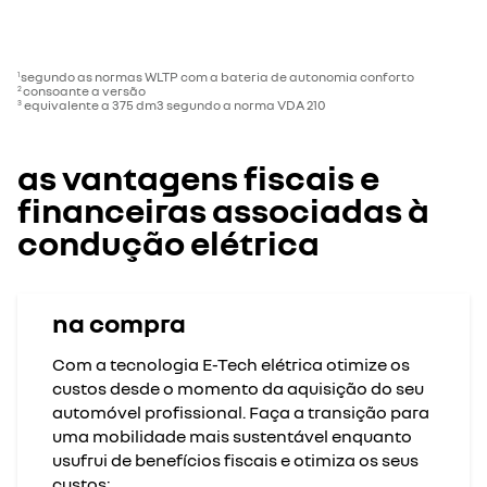
segundo as normas WLTP com a bateria de autonomia conforto​
1
consoante a versão
2
equivalente a 375 dm3 segundo a norma VDA 210​
3
as vantagens fiscais e
financeiras associadas à
condução elétrica
na compra
Com a tecnologia E-Tech elétrica otimize os
custos desde o momento da aquisição do seu
automóvel profissional. Faça a transição para
uma mobilidade mais sustentável enquanto
usufrui de benefícios fiscais e otimiza os seus
custos: