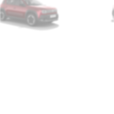
versão
evolution
preço a partir de
29 740 €
4 E-TECH ELÉTRICO evolution 120cv autonomia urbana
embelezadores 18” jogging bi-tom
estofos em tecido acolchoado cinzento, com costuras
azuis, brancas e vermelhas
openR link 10,1" com sistema multimédia com rádio
integrado e replicação de smartphone sem fios
câmara de marcha-atrás