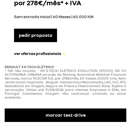
por 278
€/mês* + IVA
Sem entrada inicial | 60 Meses | 60.000 KM
pedir proposta
ver ofertas profissionais
RENAULT 4 E-TECH ELÉTRICO
* IVA não incluído R4 E-TECH ELÉTRICO EVOLUTION (STOCK) 120 CV
AUTONOMIA URBANA através de Renting Automóvel Mobilize Financial
Services, marca RCICOM S.A., por 278€/mês, 60 meses, 60000 kms. Sem
renda inicial majorada. Aluguer mensal inclui Manutenção, LAC, IUC, IPO,
Assistência em Viagem, Seguro de Pneus e FleetConnect Base. Sujeito a
aprovação. Válido até 31/08/2026 para clientes Empresas e ENIs, em
Portugal Continental. Imagem não contratual. Limitado ao stock
existente.
marcar test-drive