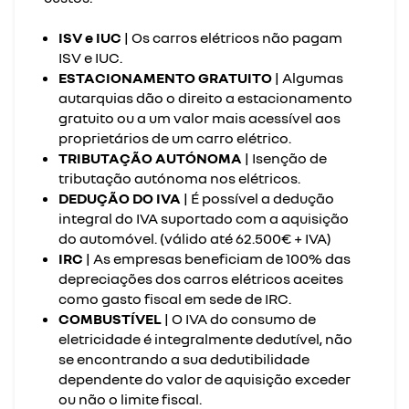
ISV e IUC
| Os carros elétricos não pagam
ISV e IUC.
ESTACIONAMENTO GRATUITO
| Algumas
autarquias dão o direito a estacionamento
gratuito ou a um valor mais acessível aos
proprietários de um carro elétrico.
TRIBUTAÇÃO AUTÓNOMA
| Isenção de
tributação autónoma nos elétricos.
DEDUÇÃO DO IVA
| É possível a dedução
integral do IVA suportado com a aquisição
do automóvel. (válido até 62.500€ + IVA)
IRC
| As empresas beneficiam de 100% das
depreciações dos carros elétricos aceites
como gasto fiscal em sede de IRC.
COMBUSTÍVEL
| O IVA do consumo de
eletricidade é integralmente dedutível, não
se encontrando a sua dedutibilidade
dependente do valor de aquisição exceder
ou não o limite fiscal.