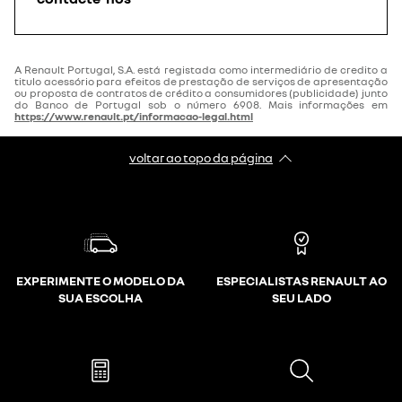
A Renault Portugal, S.A. está registada como intermediário de credito a
titulo acessório para efeitos de prestação de serviços de apresentação
ou proposta de contratos de crédito a consumidores (publicidade) junto
do Banco de Portugal sob o número 6908. Mais informações em
https://www.renault.pt/informacao-legal.html
voltar ao topo da página
EXPERIMENTE O MODELO DA
ESPECIALISTAS RENAULT AO
SUA ESCOLHA
SEU LADO