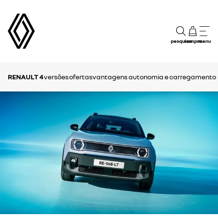
pesquisa
compra
menu
RENAULT 4
versões
ofertas
vantagens
autonomia e carregamento