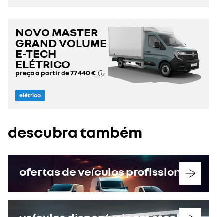
NOVO MASTER
GRAND VOLUME
E-TECH
ELÉTRICO
preço a partir de
77 440 €
elétrico
descubra também
ofertas de veículos profissionais
veículos disponíveis em stock