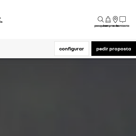
s
is
pesquisa
compra
rede
contacto
configurar
pedir proposta