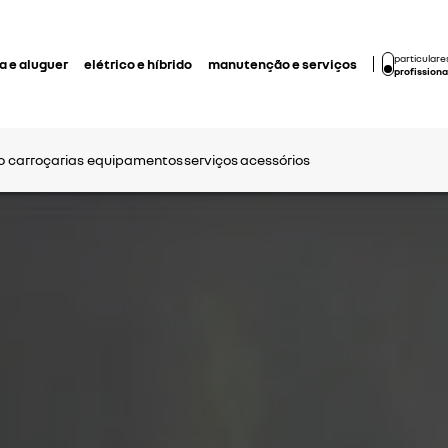
particulare
 e aluguer
elétrico e híbrido
manutenção e serviços
profissiona
o
carroçarias
equipamentos
serviços
acessórios