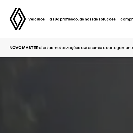
veículos
a sua profissão, as nossas soluções
compra
NOVO MASTER
ofertas
motorizações
autonomia e carregament