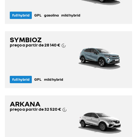
full hybrid
GPL
gasolina
mild hybrid
SYMBIOZ
preço a partir de
28 140 €
full hybrid
GPL
mild hybrid
ARKANA
preço a partir de
32 520 €