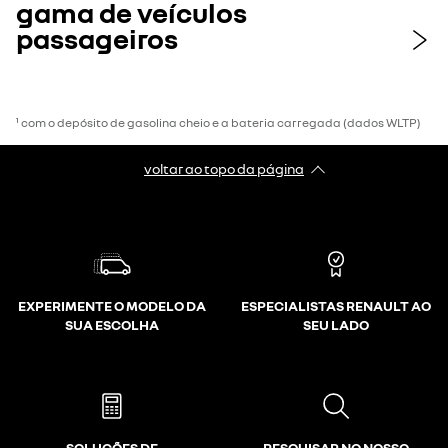
gama de veículos
passageiros
¹ com o depósito de gasolina cheio e a bateria carregada (dados WLTP)
voltar ao topo da página
EXPERIMENTE O MODELO DA
ESPECIALISTAS RENAULT AO
SUA ESCOLHA
SEU LADO
SOLUÇÕES DE
PESQUISAR NO NOSSO