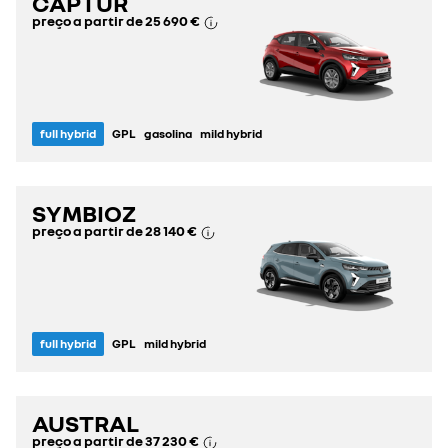
CAPTUR
preço a partir de
25 690 €
full hybrid
GPL
gasolina
mild hybrid
SYMBIOZ
preço a partir de
28 140 €
full hybrid
GPL
mild hybrid
AUSTRAL
preço a partir de
37 230 €