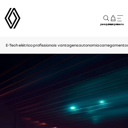
pesquisa
compra
menu
E-Tech elétrico profissionais
vantagens
autonomia
carregamento