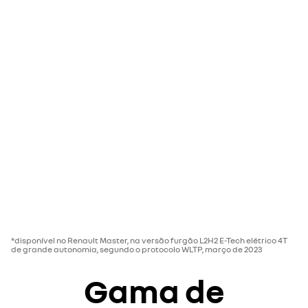
*disponível no Renault Master, na versão furgão L2H2 E-Tech elétrico 4T
de grande autonomia, segundo o protocolo WLTP, março de 2023
Gama de