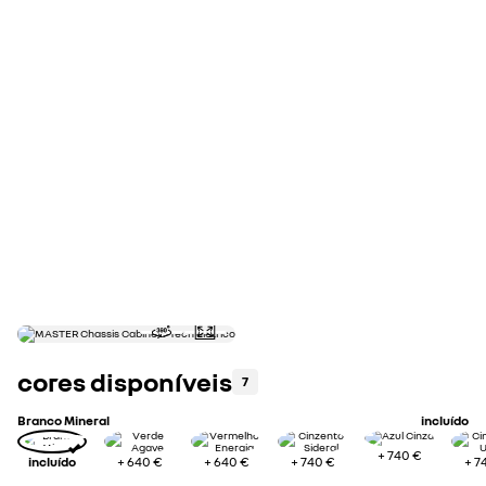
cálculo de retoma
avalie a retoma do seu automóvel
faça uma estimativa
cores disponíveis
7
Branco Mineral
incluído
+
740 €
incluído
+
640 €
+
640 €
+
740 €
+
7