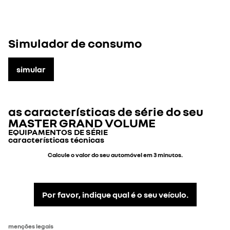
Simulador de consumo
simular
as características de série do seu
MASTER GRAND VOLUME
EQUIPAMENTOS DE SÉRIE
características técnicas
design
Calcule o valor do seu automóvel em 3 minutos.
arquitectura
-número de portas
1 esq + 1 dta + 2 atrás
-inserções cromadas no contorno do radio
Por favor, indique qual é o seu veículo.
-tipo de carroçaria
chas.cab. simples
grande volume
-grelha frontal com friso preto
menções legais