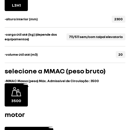
L3H1
-altura interior (mm)
2300
-carga útil até (kg) (depende dos
711/511 sem/com taipal elevatorio
equipamentos)
-volume útil até (m3)
20
selecione a MMAC (peso bruto)
-MMAC Massa (peso) Máx. Admissível de Circulação
:
3500
3500
motor