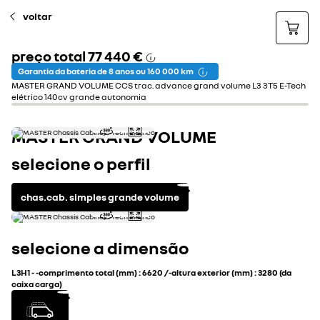
voltar
preço total
77 440 €
Garantia da bateria de 8 anos ou 160 000 km
MASTER GRAND VOLUME CCS trac. advance grand volume L3 3T5 E-Tech
elétrico 140cv grande autonomia
MASTER GRAND VOLUME
selecione o perfil
chas.cab. simples grande volume
selecione a dimensão
L3H1
-
-comprimento total (mm)
:
6620
/
-altura exterior (mm)
:
3280 (da
caixa carga)