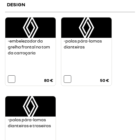
DESIGN
-embelezador da
-palas pára-lamas
grelha frontal no tom
dianteiras
da carroçaria
80 €
50 €
-palas pára-lamas
dianteiras e traseiras