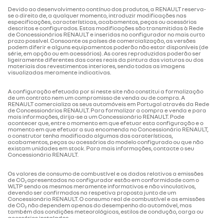
Devido ao desenvolvimento contínuo dos produtos, a RENAULT reserva-
se o direito de, a qualquer momento, introduzir modificações nas
direção
especificações, características, acabamentos, peças ou acessórios
-jantes em aço de 16"
descritos e configurados. Estas modificações são transmitidas à Rede
-diâmetro de viragem entre
14,9/15,6
de Concessionários RENAULT e inseridas no configurador no mais curto
prazo possível. Consoante os países de comercialização, as versões
passeios / muros (m)
podem diferir e alguns equipamentos poderão não estar disponíveis (de
série, em opção ou em acessórios). As cores reproduzidas poderão ser
-sem pala para-lamas
ligeiramente diferentes das cores reais da pintura das viaturas ou dos
materiais dos revestimentos interiores, sendo todas as imagens
travagem
visualizadas meramente indicativas.
-embelezador de roda medio
-travagem traseira: tambor(TA),
DP 300 x 20
A configuração efetuada por si neste site não constitui a formalização
de um contrato nem um compromisso de venda ou de compra. A
piscos plenos(DP), discos
RENAULT comercializa os seus automóveis em Portugal através da Rede
ventilados(DV)
de Concessionários RENAULT. Para formalizar a compra e venda e para
mais informações, dirija-se a um Concessionário RENAULT. Pode
acontecer que, entre o momento em que efetuar esta configuração e o
segurança
momento em que efetuar a sua encomenda no Concessionário RENAULT,
-travagem dianteira: tambor(TA),
DV 305 x 28
o construtor tenha modificado algumas das caraterísticas,
acabamentos, peças ou acessórios do modelo configurado ou que não
discos plenos(DP), discos
existam unidades em stock. Para mais informações, contacte o seu
ventilados(DV)
-sistema de travagem de emergência ativa (peões e
Concessionário RENAULT.
ciclistas)
Os valores de consumo de combustível e os dados relativos a emissões
de CO
apresentados no configurador estão em conformidade com o
pneus
2
WLTP sendo os mesmos meramente informativos e não vinculativos,
devendo ser confirmados na respetiva proposta junto de um
-barra lateral de proteção de ciclistas
Concessionário RENAULT. O consumo real de combustível e as emissões
-pneus: referência
205/75 R 16
de CO
não dependem apenas do desempenho do automóvel, mas
2
também das condições meteorológicas, estilos de condução, carga ou
acessórios instalados.