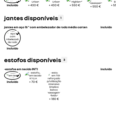
incluído
+
430 €
+
430 €
+
550 €
+
5
+
550 €
jantes disponíveis
1
jantes em aço 16'' com embelezador de roda médio carten
incluído
incluído
estofos disponíveis
3
-estofos em tecido INTI
incluído
incluído
+
70 €
+
180 €