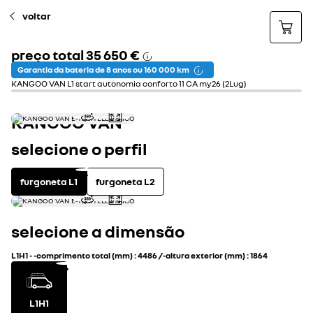
voltar
preço total
35 650 €
Garantia da bateria de 8 anos ou 160 000 km
KANGOO VAN L1 start autonomia conforto 11 CA my26 (2Lug)
KANGOO VAN
selecione o perfil
furgoneta L1
furgoneta L2
selecione a dimensão
L1H1
-
-comprimento total (mm)
:
4486
/
-altura exterior (mm)
:
1864
L1H1