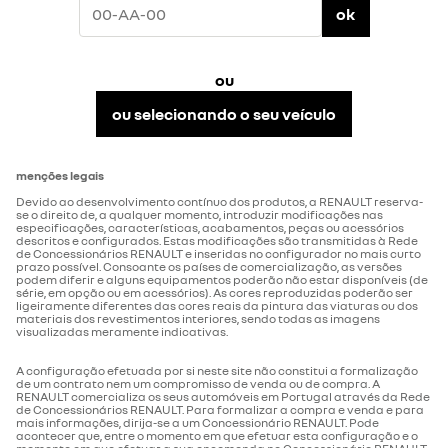
fixar
ok
ser
uma
facilmente
rótula
removida
-reservatório de Adblue (L)
não aplicável
de
sem
reboque,
ferramentas.
-embelezador médio de jante 16'' carten
um
Recomendado
gancho,
para
ou
um
uma
arquitectura
gancho
utilização
multifuncional
frequente.
ou selecionando o seu veículo
ou
O
-jantes em aço de 16''
um
conjunto
-número de portas
4
segmento
contém:
inferior
travessa
à
e
chapa.
menções legais
conjunto
-tipo de carroçaria
furgoneta L1
Barra
de
de
fixações
-retrovisores exteriores c/regulação elétrica e função
Devido ao desenvolvimento contínuo dos produtos, a RENAULT reserva-
reboque
com
se o direito de, a qualquer momento, introduzir modificações nas
de desembaciamento
de
rótula
especificações, características, acabamentos, peças ou acessórios
série
de
descritos e configurados. Estas modificações são transmitidas à Rede
com
reboque
direção
rótula
amovível
de Concessionários RENAULT e inseridas no configurador no mais curto
de
e
prazo possível. Consoante os países de comercialização, as versões
reboque:
uma
podem diferir e alguns equipamentos poderão não estar disponíveis (de
-diâmetro de viragem entre
11,31/11,75
facilmente
-embelezador da calha da porta lateral deslizante em
cablagem
série, em opção ou em acessórios). As cores reproduzidas poderão ser
amovível,
de
passeios / muros (m)
preto granulado
ligeiramente diferentes das cores reais da pintura das viaturas ou dos
torna-
7
se
materiais dos revestimentos interiores, sendo todas as imagens
pinos.
invisível
visualizadas meramente indicativas.
quando
a
travagem
rótula
A configuração efetuada por si neste site não constitui a formalização
-sem proteções laterais
de
de um contrato nem um compromisso de venda ou de compra. A
reboque
ou
RENAULT comercializa os seus automóveis em Portugal através da Rede
-travagem traseira: tambor(TA),
DP 292 x 16
o
de Concessionários RENAULT. Para formalizar a compra e venda e para
piscos plenos(DP), discos
gancho
mais informações, dirija-se a um Concessionário RENAULT. Pode
são
ventilados(DV)
acontecer que, entre o momento em que efetuar esta configuração e o
removidos.
-retrovisores exteriores em tons de preto