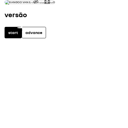
versão
start
advance
elétrico
0
equipamentos incluídos
ver todos os equipame
automóveis novos em stock
descobrir