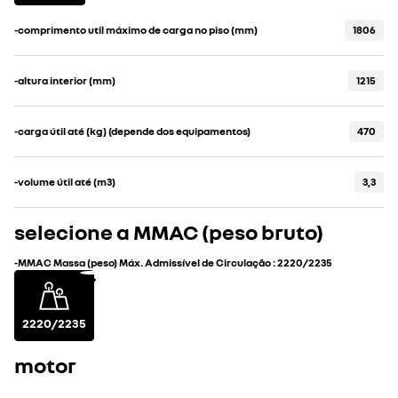
-comprimento util máximo de carga no piso (mm)
1806
-altura interior (mm)
1215
-carga útil até (kg) (depende dos equipamentos)
470
-volume útil até (m3)
3,3
selecione a MMAC (peso bruto)
-MMAC Massa (peso) Máx. Admissível de Circulação
:
2220/2235
2220/2235
motor