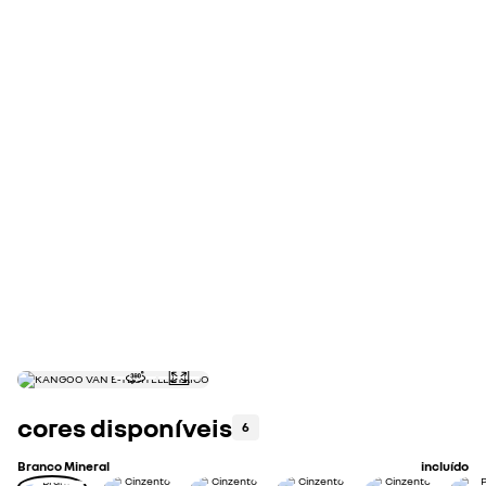
cálculo de retoma
avalie a retoma do seu automóvel
faça uma estimativa
cores disponíveis
6
Branco Mineral
incluído