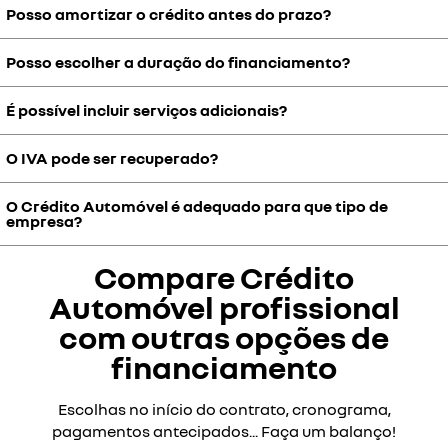
Posso amortizar o crédito antes do prazo?
A empresa é proprietária desde o início do contrato, reforçando o
património empresarial.
Posso escolher a duração do financiamento?
Sim. Pode liquidar o crédito de forma total ou parcial a qualquer
momento.
É possível incluir serviços adicionais?
Sim. Pode definir o prazo do crédito para ajustar as mensalidades
ao orçamento da empresa.
O IVA pode ser recuperado?
Sim. Opcionalmente, pode incluir manutenção, assitência ou
seguros, criando uma solução mais completa.
O Crédito Automóvel é adequado para que tipo de
As empresas podem recuperar o IVA consoante a motorização do
empresa?
veículo de acordo com a fiscalidade em vigor.
Compare Crédito
Para empresas que valorizam propriedade imediata, controlo
total sobre o ativo e uma solução financeira simples e previsível.
Automóvel profissional
com outras opções de
financiamento
Escolhas no início do contrato, cronograma,
pagamentos antecipados... Faça um balanço!