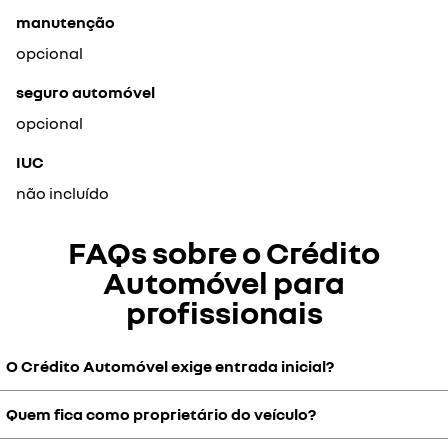
manutenção
opcional
seguro automóvel
opcional
IUC
não incluído
FAQs sobre o Crédito
Automóvel para
profissionais
O Crédito Automóvel exige entrada inicial?
Quem fica como proprietário do veículo?
Não obrigatoriamente. A entrada é opcional, podendo ajustá-la
conforme o orçamento da empresa.