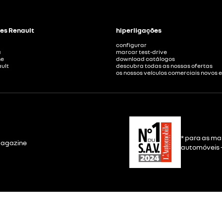
es Renault
hiperligações
configurar
a
marcar test-drive
ne
download catálogos
ult
descubra todas as nossas ofertas
os nossos veículos comerciais novos 
* para as ma
 Magazine
automóveis -