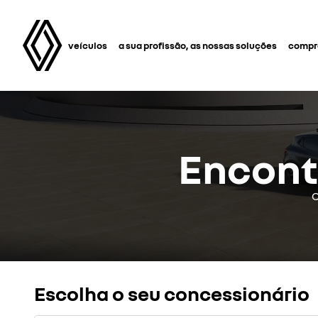
veículos
a sua profissão, as nossas soluções
compra
Encont
C
Escolha o seu concessionário