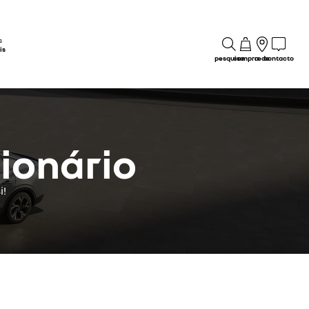
s
is
pesquisa
compra
rede
contacto
ionário
i!