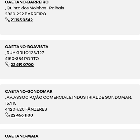
CAETANO-BARREIRO
, Quinta dos Moinhos - Palhais
2830-222 BARREIRO
21 195 0542
CAETANO-BOAVISTA
, RUA GRIJO,123/127
4150-384 PORTO
22 619 0700
CAETANO-GONDOMAR
, AV.ASSOCIAÇÃO COMERCIAL E INDUSTRIAL DE GONDOMAR,
15/115
4420-620 FÂNZERES
22 466 1100
CAETANO-MAIA