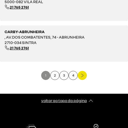
5000-082 VILA REAL
21 765 2761
CARBY-ABRUNHEIRA
, AV.DOS COMBATENTES, 74 - ABRUNHEIRA
2710-034 SINTRA
21 765 2761
1
2
3
4
voltar ao topo da página