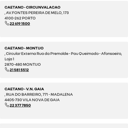
CAETANO - CIRCUNVALACAO
, AV.FONTES PEREIRA DE MELO, 173
4100-262 PORTO
22 619 1500
CAETANO - MONTIJO
, Circular Externa Rua da Premolde - Pau Queimado - Afonsoeiro,
Loja 1
2870-480 MONTIJO
21 581 5512
CAETANO - V.N. GAIA
, RUA DO BARREIRO, 771 - MADALENA
4405-730 VILA NOVA DE GAIA
22 377 7850