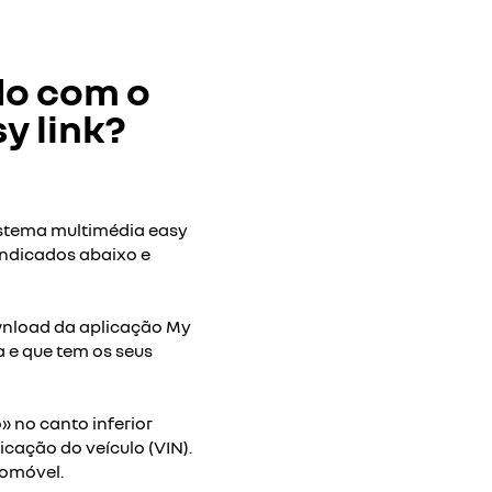
do com o
y link?
O Youtube está desativado.
istema multimédia easy
indicados abaixo e
rec
ownload da aplicação My
a e que tem os seus
o» no canto inferior
icação do veículo (VIN).
tomóvel.