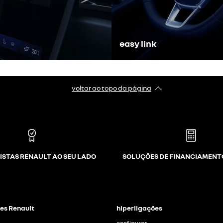
easy link
voltar ao topo da página
ISTAS RENAULT AO SEU LADO
SOLUÇÕES DE FINANCIAMENT
es Renault
hiperligações
configurar