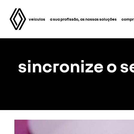
veículos
a sua profissão, as nossas soluções
compra
sincronize o 