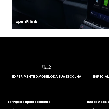
openR link
EXPERIMENTE O MODELO DA SUA ESCOLHA
ESPECIAL
serviço de apoio ao cliente
outros websit
contacte-nos
usados renew