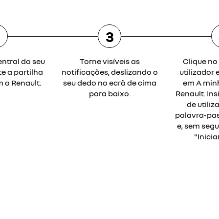
2
3
entral do seu
Torne visíveis as
Clique no 
te a partilha
notificações, deslizando o
utilizador 
 a Renault.
seu dedo no ecrã de cima
em A min
para baixo.
Renault. In
de utiliz
palavra-pas
e, sem segu
"Inicia