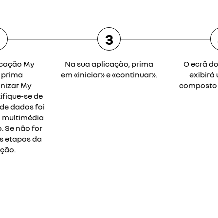
2
3
icação My
Na sua aplicação, prima
O ecrã do
 prima
em «iniciar» e «continuar».
exibirá
onizar My
composto p
ifique-se de
 de dados foi
ã multimédia
. Se não for
as etapas da
ção.