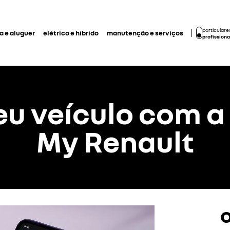
particulare
 e aluguer
elétrico e híbrido
manutenção e serviços
profissiona
seu veículo com a
My Renault
o