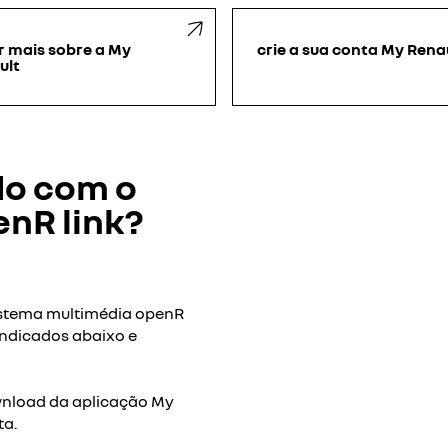
r mais sobre a My
crie a sua conta My Rena
ult
do com o
nR link?
O Youtube está desativado.
sistema multimédia openR
indicados abaixo e
rec
ownload da aplicação My
ta.