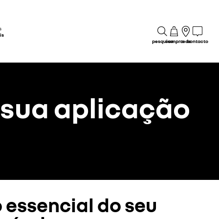
s
is
pesquisa
compra
rede
contacto
 sua aplicação
 essencial do seu