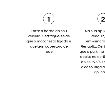
1
Entre a bordo do seu
Na sua apl
veículo. Certifique-se de
Renault,
que o motor está ligado e
em «sincr
que tem cobertura de
Renault». Cert
rede.
que a partilha
aceite no ecr
do seu veículo
o caso, siga 
aplica