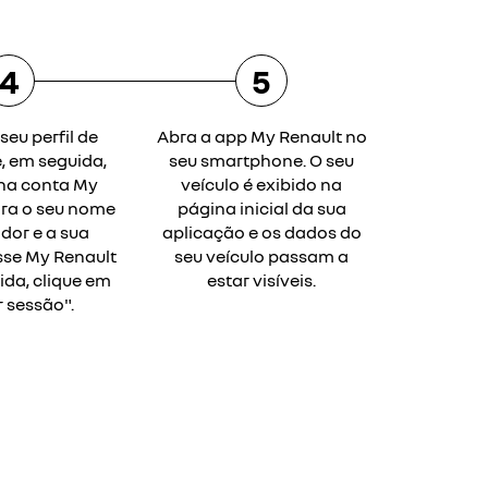
4
5
seu perfil de
Abra a app My Renault no
e, em seguida,
seu smartphone. O seu
ha conta My
veículo é exibido na
sira o seu nome
página inicial da sua
ador e a sua
aplicação e os dados do
se My Renault
seu veículo passam a
ida, clique em
estar visíveis.
r sessão".