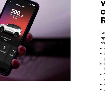
v
De
ap
re