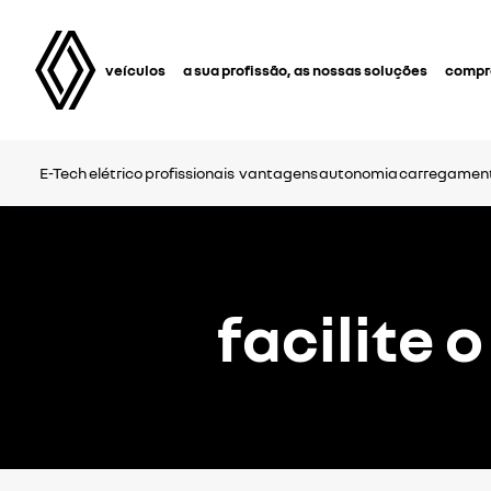
veículos
a sua profissão, as nossas soluções
compra
E-Tech elétrico profissionais
vantagens
autonomia
carregamen
facilite