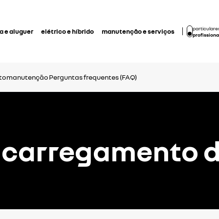
particulare
 e aluguer
elétrico e híbrido
manutenção e serviços
profissiona
to
manutenção
Perguntas frequentes (FAQ)
 o carregamento d