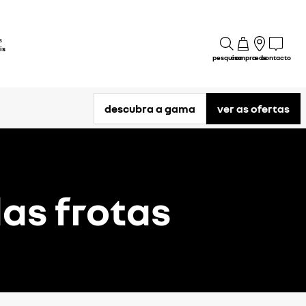
s
is
pesquisa
compra
rede
contacto
descubra a gama
ver as ofertas
as frotas